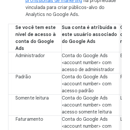
profissionais de marketing
na propriedade
vinculada para criar públicos-alvo do
Analytics no Google Ads.
Se você tem este
Sua conta é atribuída a
Que
nível de acesso à
este usuário associado
de 
conta do Google
do Google Ads
no 
Ads
Administrador
Conta do Google Ads
Edit
<account number> com
acesso de administrador
Padrão
Conta do Google Ads
Prof
<account number> com
acesso padrão
Somente leitura
Conta do Google Ads
Leit
<account number> com
acesso somente leitura
Faturamento
Conta do Google Ads
Leit
<account number> com