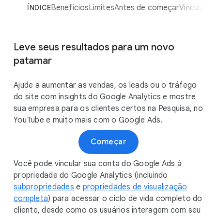
M
Benefícios
Limites
Antes de começar
Vincular a
ÍNDICE
o
d
u
Leve seus resultados para um novo
l
patamar
e
Ajude a aumentar as vendas, os leads ou o tráfego
do site com insights do Google Analytics e mostre
sua empresa para os clientes certos na Pesquisa, no
YouTube e muito mais com o Google Ads.
Começar
Você pode vincular sua conta do Google Ads à
propriedade do Google Analytics (incluindo
subpropriedades
e
propriedades de visualização
completa
) para acessar o ciclo de vida completo do
cliente, desde como os usuários interagem com seu