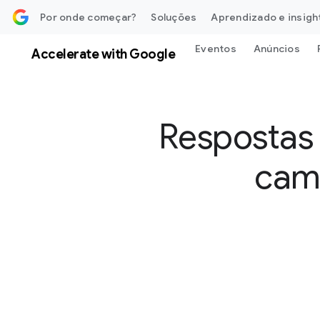
 o conteúdo
Por onde começar?
Soluções
Aprendizado e insigh
Eventos
Anúncios
Accelerate with Google
Respostas 
cam
S
o
c
i