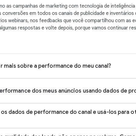
o as campanhas de marketing com tecnologia de inteligência a
as conversões em todos os canais de publicidade e inventário
rios webinars, nos feedbacks que você compartilhou com as 
 algumas respostas e volte depois, porque vamos continuar r
r mais sobre a performance do meu canal?
 performance dos meus anúncios usando dados de p
Resumo
: depois de ter acesso à lista de permi
pode encontrar o relatório de performance do c
 os dados de performance do canal e usá-los para o
acessando a campanha, clicando na guia “Insight
relatórios” e selecionando “Performance do cana
Resumo
: no relatório de performance do canal, 
ver como todos os seus canais contribuem para
detalhar a performance por formatos de anúncio 