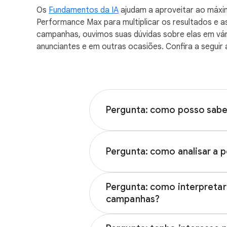
a
Os
Fundamentos da IA
ajudam a aproveitar ao máxim
l
Performance Max para multiplicar os resultados e 
M
campanhas, ouvimos suas dúvidas sobre elas em vá
o
anunciantes e em outras ocasiões. Confira a seguir
d
u
l
e
Pergunta: como posso sabe
Pergunta: como analisar a
Pergunta: como interpretar
campanhas?