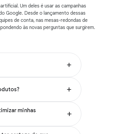
rtificial. Um deles é usar as campanhas
s do Google. Desde o lançamento dessas
equipes de conta, nas mesas-redondas de
espondendo às novas perguntas que surgirem.
add
add
rodutos?
ssões, você
anal (Beta)
timizar minhas
add
s e
l”. Você vai
é possível
 as metas,
principais,