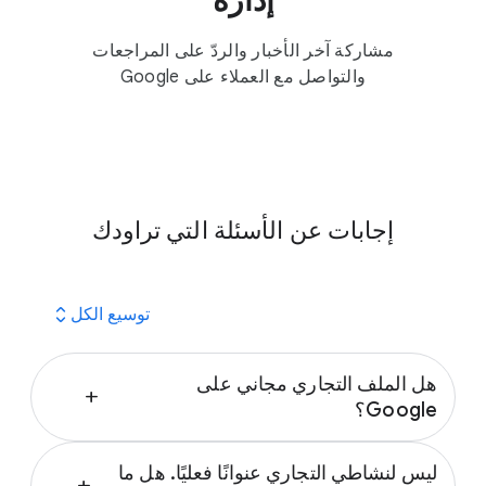
إدارة
مشاركة آخر الأخبار والردّ على المراجعات
والتواصل مع العملاء على Google
إجابات عن الأسئلة التي تراودك
expand_all
توسيع الكل
هل الملف التجاري مجاني على
add
Google؟
نعم، يمكنك إنشاء ملف تجاري على Google بدون
ليس لنشاطي التجاري عنوانًا فعليًا. هل ما
أي تكلفة. ويمكنك إدارة نشاطك التجاري من “بحث
add