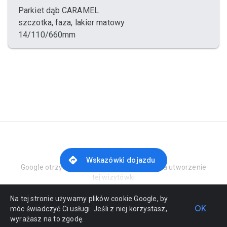
Parkiet dąb CARAMEL
szczotka, faza, lakier matowy
14/110/660mm
Zgłoś nadużycie
Wskazówki dojazdu
Google otrzymuje zapłatę od sprzedawcy za utworzenie
tej wizytówki
Na tej stronie używamy plików cookie Google, by
OK
móc świadczyć Ci usługi. Jeśli z niej korzystasz,
wyrażasz na to zgodę.