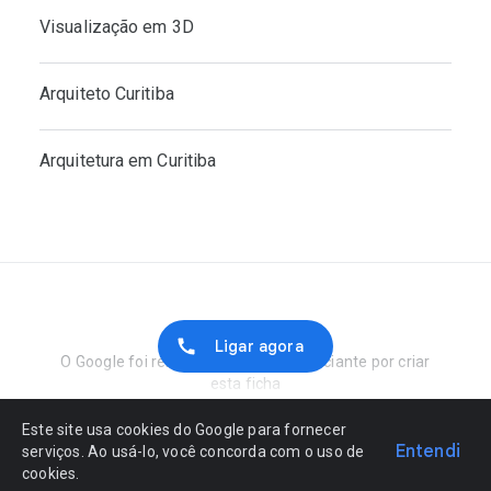
Visualização em 3D
Arquiteto Curitiba
Arquitetura em Curitiba
Denunciar abuso
Ligar agora
O Google foi remunerado pelo comerciante por criar
esta ficha
Este site usa cookies do Google para fornecer
Entendi
serviços. Ao usá-lo, você concorda com o uso de
cookies.