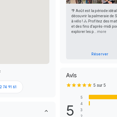
🌴 Août est la période idéa
découvrir la palmeraie de 
à vélo ! 🚴 Profitez des ma
et des fins d’après-midi po
explorer les p...
more
Réserver
c
Avis
5 sur 5
2 74 91 61
5
5
4
3
2