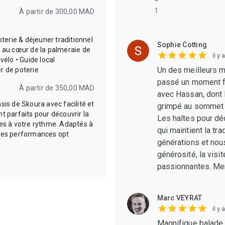
1
À partir de 300,00 MAD
poterie & déjeuner traditionnel
Sophie Cotting
e au cœur de la palmeraie de
il y
vélo • Guide local
Un des meilleurs 
er de poterie
passé un moment fa
À partir de 350,00 MAD
avec Hassan, dont 
is de Skoura avec facilité et
grimpé au sommet d
t parfaits pour découvrir la
Les haltes pour dé
es à votre rythme. Adaptés à
qui maintient la tra
 des performances opt
générations et nou
générosité, la visi
passionnantes. Mer
Marc VEYRAT
il y
Magnifique balade 