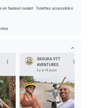
en fauteuil roulant
·
Toilettes accessibles
nrées
SKOURA VTT
S
AVENTURES
A
il y a 14 jours
il 