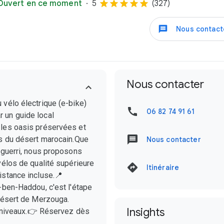
Ouvert en ce moment
5
(327)
Nous contact
Nous contacter
 vélo électrique (e-bike)
06 82 74 91 61
 un guide local
 les oasis préservées et
es du désert marocain.Que
Nous contacter
aguerri, nous proposons
vélos de qualité supérieure
Itinéraire
istance incluse.📍
-ben-Haddou, c'est l'étape
 désert de Merzouga.
Insights
es niveaux.👉 Réservez dès