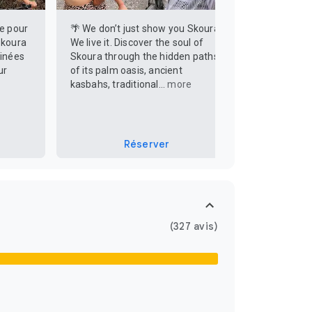
le pour
🌴 We don’t just show you Skoura.
Cet été, d
Skoura
We live it. Discover the soul of
de Skoura 
tinées
Skoura through the hidden paths
est bien in
ur
of its palm oasis, ancient
beaux mome
kasbahs, traditional...
more
palmeraie 
Réserver
(327 avis)