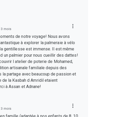
 a 3 mois
moments de notre voyage! Nous avons
ntastique à explorer la palmeraie à vélo
la gentillesse est immense. Il est même
 un palmier pour nous cueillir des dattes!
couvrir l atelier de poterie de Mohamed,
dition artisanale familiale depuis des
s la partage avec beaucoup de passion et
te de la Kasbah d Amridil etaient
ci à Assan et Adnane!
 a 3 mois
en famille (adaptée à nos enfants de 8, 10