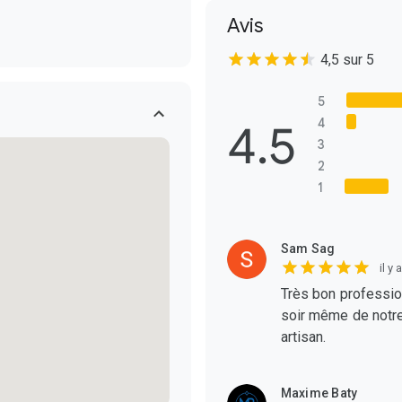
Avis
4,5 sur 5
5
4.5
4
3
2
1
Sam Sag
il y
Très bon profession
soir même de notr
artisan.
Maxime Baty