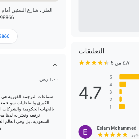
0563998866, الرياض 12623,
8866
التعليقات
‫٤٫٧ من 5
5
4.7
4
3
سماعات الترجمة الفورية هي أح
2
الكبري والفاعليات سواء مع
1
بالجهات الحكومية والشركات الك
نرفعه ونعتز به لدينا م
السعودية، بل وفي العالم ال
و
Eslam Mohammed