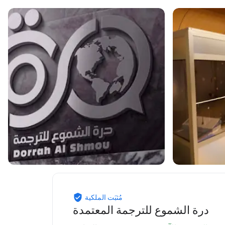
مُثبَت الملكية
درة الشموع للترجمة المعتمدة