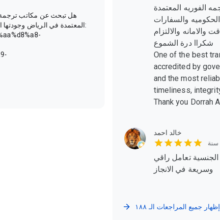
ه الفوريه المعتمدة
هل تبحث عن مكاتب ترجمة 
الحكوميه والسفارات
المعتمدة في الرياض وجودتها الع
 والامانه والالتزام
8%aa%d8%a8-
شكراا درة الشموع
One of the best tra
9-
accredited by gov
and the most reliab
timeliness, integr
Thank you Dorrah 
خالد احمد
سنة
لجنسية تعامل راقي
وسريعة في الانجاز
إظهار جميع المراجعات الـ ١٨٨