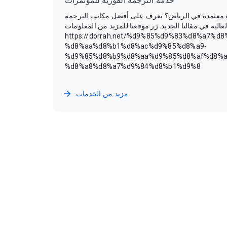
خدمة الترجمة الفورية للمؤتمرات
معتمدة في الرياض؟ تعرف على أفضل مكاتب الترجمة
الية في مقالنا الجديد. زر موقعنا للمزيد من المعلومات:
https://dorrah.net/%d9%85%d9%83%d8%a7%d
%d8%aa%d8%b1%d8%ac%d9%85%d8%a9-
%d9%85%d8%b9%d8%aa%d9%85%d8%af%d8%a
%d8%a8%d8%a7%d9%84%d8%b1%d9%8
مزيد من الخدمات