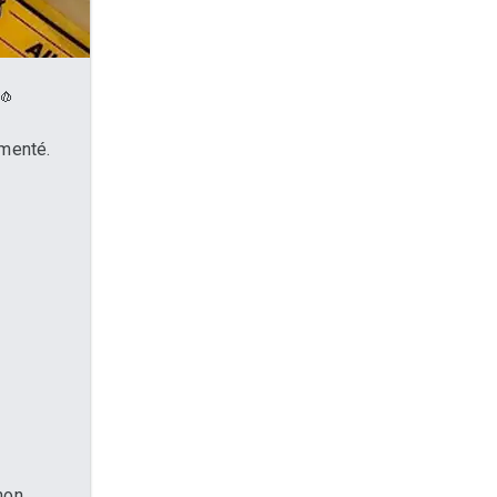
🧄
rmenté.
non