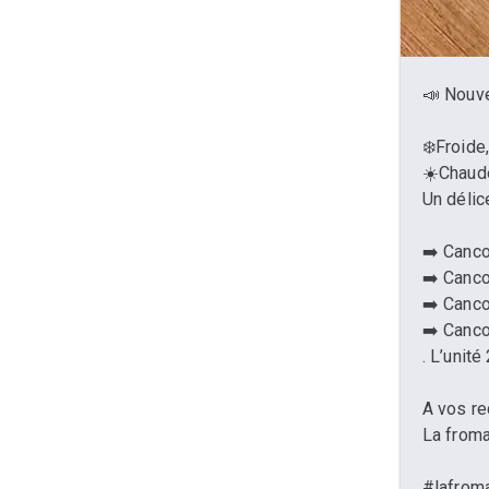
📣 Nouve
❄️Froide
☀️Chaude
Un délic
➡️ Cancoi
➡️ Canco
➡️ Canco
➡️ Canco
. L’unité
A vos re
La from
#lafrom