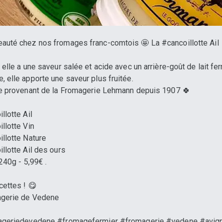
auté chez nos fromages franc-comtois 🤩 La #cancoillotte Ail 
, elle a une saveur salée et acide avec un arrière-goût de lait fe
, elle apporte une saveur plus fruitée.
e provenant de la Fromagerie Lehmann depuis 1907 🍀
llotte Ail
illotte Vin
illotte Nature
illotte Ail des ours
 240g - 5,99€ .
cettes ! 😋
agerie de Vedene
ageriedevedene #fromagefermier #fromagerie #vedene #avig