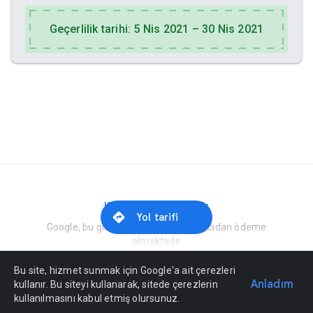
Geçerlilik tarihi: 5 Nis 2021 – 30 Nis 2021
Kötüye Kullanım Bildir
Yol tarifi
Google, bu girişi oluşturmak için satıcıdan ödeme
almaktadır
Bu site, hizmet sunmak için Google'a ait çerezleri
Anladım
kullanır. Bu siteyi kullanarak, sitede çerezlerin
kullanılmasını kabul etmiş olursunuz.