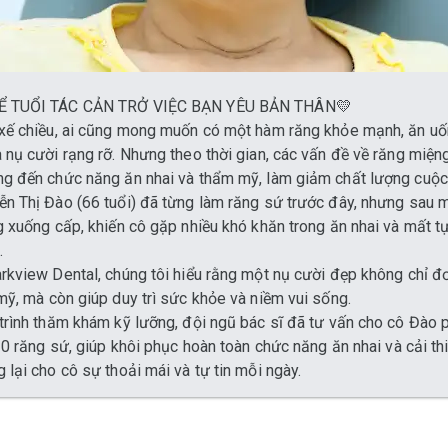
 TUỔI TÁC CẢN TRỞ VIỆC BẠN YÊU BẢN THÂN💛
xế chiều, ai cũng mong muốn có một hàm răng khỏe mạnh, ăn u
 nụ cười rạng rỡ. Nhưng theo thời gian, các vấn đề về răng miện
g đến chức năng ăn nhai và thẩm mỹ, làm giảm chất lượng cuộc
n Thị Đào (66 tuổi) đã từng làm răng sứ trước đây, nhưng sau m
g xuống cấp, khiến cô gặp nhiều khó khăn trong ăn nhai và mất tự 
.
rkview Dental, chúng tôi hiểu rằng một nụ cười đẹp không chỉ đ
mỹ, mà còn giúp duy trì sức khỏe và niềm vui sống.
trình thăm khám kỹ lưỡng, đội ngũ bác sĩ đã tư vấn cho cô Đào 
 20 răng sứ, giúp khôi phục hoàn toàn chức năng ăn nhai và cải t
 lại cho cô sự thoải mái và tự tin mỗi ngày.