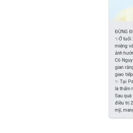
ĐỪNG ĐỂ
✨Ở tuổi 
miệng và
ảnh hưởn
Cô Nguyễ
gian răn
giao tiếp
✨ Tại Pa
là thẩm 
Sau quá 
điều trị
mỹ, mang