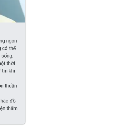
ống ngon
g có thể
 sống.
ột thời
tin khi
ơn thuần
phác đồ
hiện thẩm