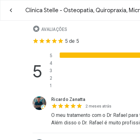
Clínica Stelle - Osteopatia, Quiropraxia, Mi
AVALIAÇÕES
5 de 5
5
5
4
3
2
1
Ricardo Zanatta
2 meses atrás
O meu tratamento com o Dr Rafael para 
Além disso o Dr. Rafael é muito profi