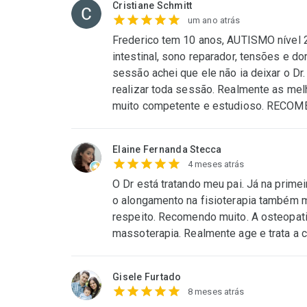
Cristiane Schmitt
um ano atrás
Frederico tem 10 anos, AUTISMO nível 2
intestinal, sono reparador, tensões e do
sessão achei que ele não ia deixar o Dr.
realizar toda sessão. Realmente as melh
muito competente e estudioso. RECOMEN
Elaine Fernanda Stecca
4 meses atrás
O Dr está tratando meu pai. Já na prim
o alongamento na fisioterapia também m
respeito. Recomendo muito. A osteopati
massoterapia. Realmente age e trata a ca
Gisele Furtado
8 meses atrás