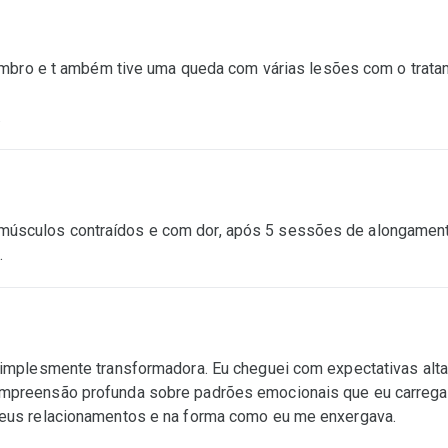
a ombro e t ambém tive uma queda com várias lesões com o trata
.
músculos contraídos e com dor, após 5 sessões de alongamen
.
simplesmente transformadora. Eu cheguei com expectativas alta
ompreensão profunda sobre padrões emocionais que eu carrega
 meus relacionamentos e na forma como eu me enxergava.