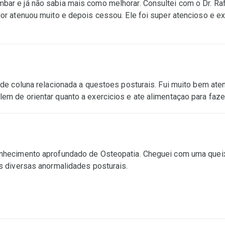
ar e já não sabia mais como melhorar. Consultei com o Dr. Rafae
or atenuou muito e depois cessou. Ele foi super atencioso e exp
r de coluna relacionada a questoes posturais. Fui muito bem at
em de orientar quanto a exercicios e ate alimentaçao para faz
conhecimento aprofundado de Osteopatia. Cheguei com uma quei
as diversas anormalidades posturais.