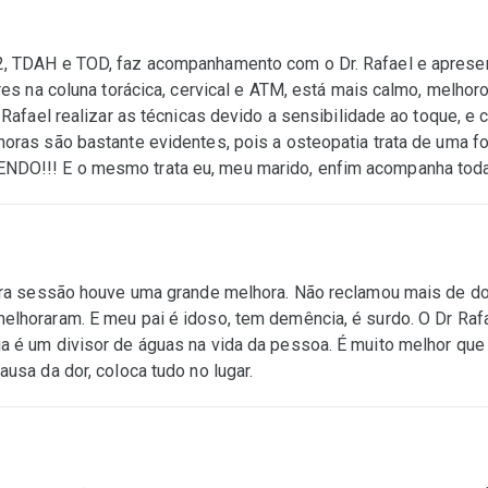
, TDAH e TOD, faz acompanhamento com o Dr. Rafael e apresent
res na coluna torácica, cervical e ATM, está mais calmo, melhoro
 Rafael realizar as técnicas devido a sensibilidade ao toque, e
oras são bastante evidentes, pois a osteopatia trata de uma for
DO!!! E o mesmo trata eu, meu marido, enfim acompanha toda 
eira sessão houve uma grande melhora. Não reclamou mais de do
elhoraram. E meu pai é idoso, tem demência, é surdo. O Dr Rafa
a é um divisor de águas na vida da pessoa. É muito melhor que
usa da dor, coloca tudo no lugar.