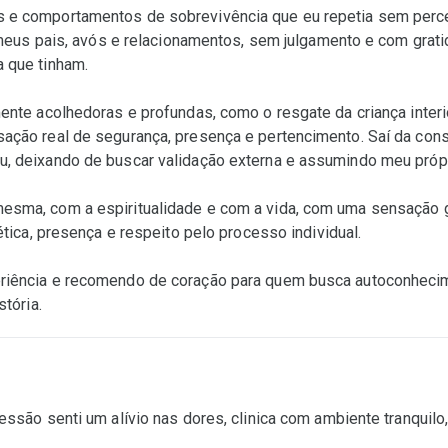
e comportamentos de sobrevivência que eu repetia sem percebe
a meus pais, avós e relacionamentos, sem julgamento e com gra
 que tinham.
ente acolhedoras e profundas, como o resgate da criança interi
ação real de segurança, presença e pertencimento. Saí da cons
, deixando de buscar validação externa e assumindo meu própri
esma, com a espiritualidade e com a vida, com uma sensação g
ética, presença e respeito pelo processo individual.
riência e recomendo de coração para quem busca autoconhecim
stória.
ssão senti um alívio nas dores, clinica com ambiente tranquilo,