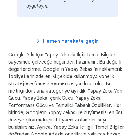
u
uygulayın.
l
e
Hemen harekete geçin
Google Ads İçin Yapay Zeka ile İlgili Temel Bilgiler
sayesinde geleceğe bugünden hazırlanın. Bu değerli
değerlendirme, Google’ın Yapay Zekası’nı reklamcılık
faaliyetlerinizde en iyi şekilde kullanmaya yönelik
stratejilere öncelik vermenize yardımcı olur. Bu
metriği dört ana kategoriye ayırdık: Yapay Zeka Veri
Gücü, Yapay Zeka İçerik Gücü, Yapay Zeka
Performans Gücü ve Temsilci Tabanlı Özellikler. Her
birinde, Google’ın Yapay Zekası ile büyümenizi en üst
düzeye çıkarmak için ihtiyacınız olan her şeyi
bulabilirsiniz. Ayrıca, Yapay Zeka ile İlgili Temel Bilgiler
doğrudan Google Ads’de önerilir ve yalnızca birkaç