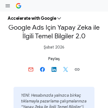
Accelerate with Google
Google Ads İçin Yapay Zeka ile
İlgili Temel Bilgiler 2.0
Şubat 2026
S
Paylaş
o
c
i
a
l
M
YENİ: Hesabınızda yalnızca birkaç
o
tıklamayla pazarlama çalışmalarınıza
d
“Yapay Zeka ile İlgili Temel Bilgiler"i