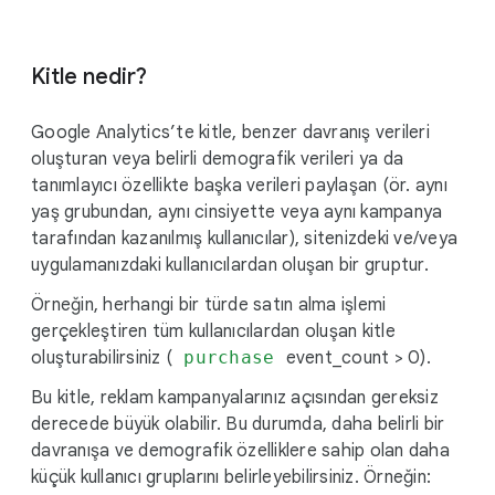
i
a
l
Kitle nedir?
M
o
Google Analytics’te kitle, benzer davranış verileri
d
oluşturan veya belirli demografik verileri ya da
u
tanımlayıcı özellikte başka verileri paylaşan (ör. aynı
l
yaş grubundan, aynı cinsiyette veya aynı kampanya
e
tarafından kazanılmış kullanıcılar), sitenizdeki ve/veya
uygulamanızdaki kullanıcılardan oluşan bir gruptur.
Örneğin, herhangi bir türde satın alma işlemi
gerçekleştiren tüm kullanıcılardan oluşan kitle
oluşturabilirsiniz (
purchase
event_count > 0).
Bu kitle, reklam kampanyalarınız açısından gereksiz
derecede büyük olabilir. Bu durumda, daha belirli bir
davranışa ve demografik özelliklere sahip olan daha
küçük kullanıcı gruplarını belirleyebilirsiniz. Örneğin: