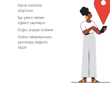
M
Dijital vitrininizi
o
oluşturun
d
İlgi çekici reklam
u
öğeleri yayınlayın
l
Doğru araçları kullanın
e
Online reklamlarınızın
çevrimdışı değerini
ölçün