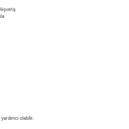
lışveriş
ıla
yardımcı olabilir.