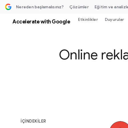
ğe atla
Nereden başlamalısınız?
Çözümler
Eğitim ve analizl
Etkinlikler
Duyurular
Accelerate with Google
Online rekla
S
o
c
i
a
İÇINDEKILER
l