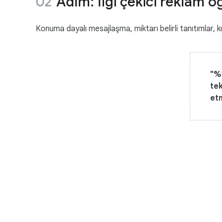
Adım: İlgi çekici reklam ö
Konuma dayalı mesajlaşma, miktarı belirli tanıtımlar, kı
"%1
tek
etm