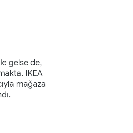
le gelse de,
rmakta. IKEA
acıyla mağaza
ndı.