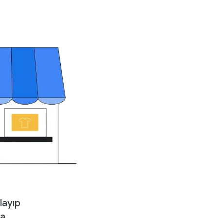
layıp
da