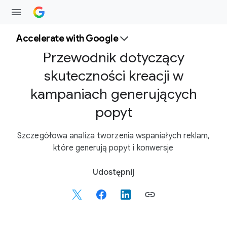
Accelerate with Google
Przewodnik dotyczący
skuteczności kreacji w
kampaniach generujących
popyt
Szczegółowa analiza tworzenia wspaniałych reklam,
które generują popyt i konwersje
S
Udostępnij
o
c
i
a