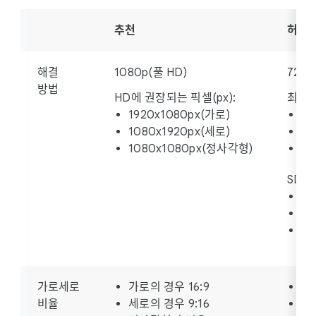
추천
허용
해결
1080p(풀 HD)
720p
방법
HD에 권장되는 픽셀(px):
최소 
1920x1080px(가로)
12
1080x1920px(세로)
72
1080x1080px(정사각형)
4
SD(
64
48
4
가로세로
가로의 경우 16:9
가로
비율
세로의 경우 9:16
세로