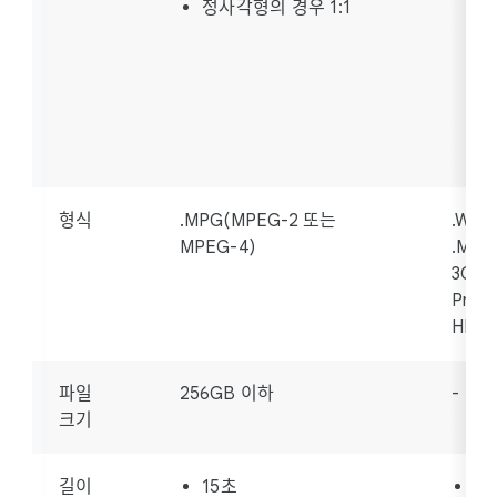
정사각형의 경우 1:1
형식
.MPG(MPEG-2 또는
.WMV,
MPEG-4)
.MPE
3GPP
ProRe
HEVC
파일
256GB 이하
-
크기
길이
15초
7~