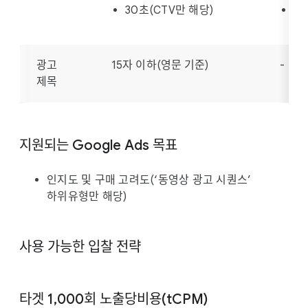
30초(CTV만 해당)
16
광고
15자 이하(영문 기준)
-
제목
지원되는 Google Ads 목표
인지도 및 구매 고려도(‘동영상 광고 시퀀스’
하위유형만 해당)
사용 가능한 입찰 전략
타겟 1,000회 노출당비용(tCPM)