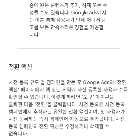
끝맺으세요.
중에 원본 콘텐츠가 추가, 삭제 또는 수
정될 수도 있습니다. Google Ads에서
동영상
는 이를 통해 사용자가 언제 어디서 광
고를 보든 만족스러운 경험을 제공합
동영상은 YouTube에서 호스팅되어야
니다.
합니다.
방향은 가로, 세로 또는 정사각형을
사용할 수 있습니다.
가로 세로 비율은 가로 모드(16:9),
전환 액션
세로 모드(2:3), 정사각형(1:1)을
사용할 수 있습니다.
사전 등록 유도 앱 캠페인을 만든 후 Google Ads의 ‘전환
추가할 동영상이 없는 경우 Google
액션’ 페이지에서 앱 또는 게임에 사전 등록한 사용자 수를
Ads에서 앱 스토어 등록정보에 포함된
확인할 수 있습니다. 이렇게 하려면 ‘도구’ 아이콘을
애셋을 사용하여 동영상 광고를 생성할
클릭한 다음 ‘전환’을 클릭합니다. 사전 등록은 사전 등록
수 있습니다.
캠페인에서 추적하는 유일한 전환 액션이며, 첫 사용자가
다양한 길이의 광고를 실험해 보세요.
사전 등록하는 즉시 캠페인에 자동으로 추가됩니다. 사전
시작할 때는 15~30초 길이가 좋습니다.
등록 캠페인의 전환 액션은 수정하거나 삭제할 수
다양한 동영상으로 여러 제품, 서비스
없습니다.
또는 기능을 강조해 보세요.