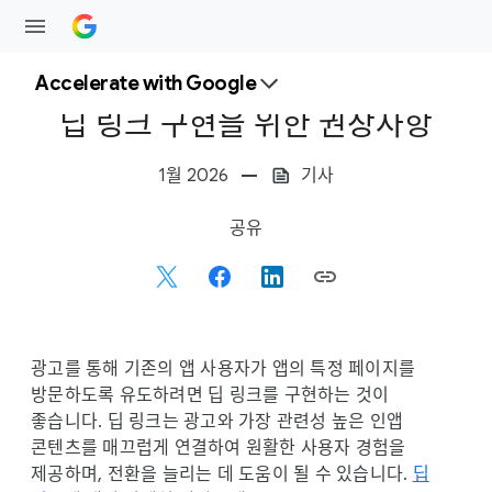
Accelerate with Google
딥 링크 구현을 위한 권장사항
1월 2026
기사
S
공유
o
c
i
a
l
광고를 통해 기존의 앱 사용자가 앱의 특정 페이지를
M
방문하도록 유도하려면 딥 링크를 구현하는 것이
o
좋습니다. 딥 링크는 광고와 가장 관련성 높은 인앱
d
콘텐츠를 매끄럽게 연결하여 원활한 사용자 경험을
u
제공하며, 전환을 늘리는 데 도움이 될 수 있습니다.
딥