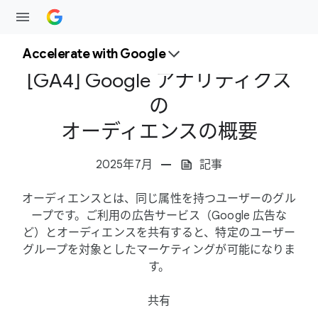
Accelerate with Google
[GA4] Google アナリティクス
の
オーディエンスの​概要
2025年7月
記事
オーディエンスとは、​同じ​属性を​持つユーザーの​グル
ープです。​ご利用の​広告サービス​（Google 広告な
ど）と​オーディエンスを​共有すると、​特定の​ユーザー
グループを​対象とした​マーケティングが​可能に​なりま
す。
S
共有