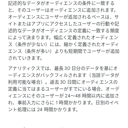
記述的な​データが​オーディエンスの​条件に​一致する
と、​その​ユーザーは​オーディエンスに​追加されます。​
オーディエンスに​ユーザーが​追加される​ペースは、​サ
イトまたは​アプリに​アクセスした​ユーザーの​行動や​記
述的な​データが​オーディエンスの​定義に​一致する​頻度
に​よって​決まります。​幅広く​定義された​オーディエン
ス​（条件が​少ない）には、​細かく​定義された​オーディ
エンス​（条件が​多い）よりも​短期間で​ユーザーが​追加
されていきます。
アナリティクスでは、​最長 30 日分の​データを​基に​オ
ーディエンスが​バック​フィルされます​（当該データが​
利用可能な​場合）。​過去 30 日間に​オーディエンスの​
定義に​当てはまる​ユーザーが​すでに​いる​場合、​オーデ
ィエンスに​その​ユーザーが 24～48 時間以内に​追加さ
れ、​事前入力に​さらに 1 時間かかります。​日別の​イベ
ント処理には 24 時間かかります。