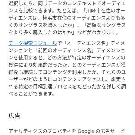
選択したら、​同じ​データの​コンテキストで​オーディエ
ンスを​比較できます。​たとえば、​「川崎市在住の​オー
ディエンスは、​横浜市在住の​オーディエンスよりも​多
くの​サングラスを​購入したか」、​「高額な​サングラス
を​より​多く​購入したのは​誰か」などが​わかります。
データ探索モジュール
で​「オーディエンス名」​ディメ
ンションと​「前回の​オーディエンス名」​ディメンショ
ンを​使用すると、​どの​方​法が​特定の​オーディエンスの​
獲得により​効果的だったか、​どの​オーディエンスが​獲
得後も​継続して​コンテンツを​利用したか、​それらの​ユ
ーザーが​どのように​コンテンツに​アクセスし、​想定さ
れる​特定の​目標到達プロセスを​たどったかを​詳しく​調
べる​ことができます。
広告
アナリティクスの​プロパティを Google の​広告サービ