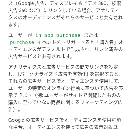
ス​（Google 広告、​ディスプレイ＆ビデオ 360、​検索​
広告 360 など）に​リンクしている​場合、​アナリティ
クスの​オーディエンスが​それらの​サービスと​共有され
ます。
ユーザーが
in_app_purchase
または
purchase
イベントを​トリガーすると​「購入者」​オ
ーディエンスが​デフォルトで​作成され、​リンク済みの​
広告サービスと​共有されます。
アナリティクスと​広告サービスの​間で​リンクを​設定
し、​[パーソナライズド広告を​有効化] を​選択すると、​
それらの​広告サービスで​オーディエンスを​使用して、​
ユーザーの​特定の​オンライン行動に​基づいて​広告を​表
示できます​（例: ユーザーが​サイトで​閲覧した​ものの​
購入に​至っていない​商品に​関する​リマーケティング​広
告）。
Google の​広告サービスで​オーディエンスを​使用可能
な​場合、​オーディエンスを​使って​広告の​表示対象ユー