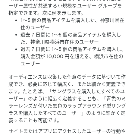
ーザー属性が​共通する​小規模な​ユーザー グループを​
指定できます。​次に​例を​示します。
1～5 個の​商品アイテムを​購入した、​神奈川県在
住の​ユーザー
過去 7 日間に 1～5 個の​商品アイテムを​購入し
た、​神奈川県横浜市在住の​ユーザー
過去 7 日間に 1～5 個の​商品アイテムを​購入し、​
購入金額が 10,000 円を​超える、​横浜市在住の​
ユーザー
オーディエンスは​収集した​任意の​データに​基づいて​作
成でき、​必要に​応じて​幅広く、​または​細かく​定義でき
ます。​たとえば、​「サングラスを​購入した​すべての​ユ
ーザー」のように​幅広く​定義する​ことも、​「青色の​ミ
ラーレンズが​付いた​黒色の​ラップアラウンド型サング
ラスを​購入した​すべての​ユーザー」のように​細かく​定
義する​ことも​可能です。
サイトまたは​アプリに​アクセスした​ユーザーの​行動や​