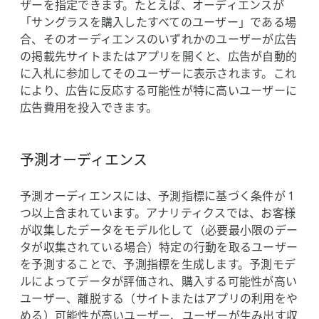
ザーを​指定できます。​たとえば、​オーディエンスが​
「サングラスを​購入した​すべての​ユーザー」である​場
合、​その​オーディエンスの​いずれかの​ユーザーが​広告
の​掲載先サイトまたは​アプリを​開くと、​広告が​自動的
に​入札に​参加して​その​ユーザーに​表示されます。​これ
に​より、​広告に​反応する​可能性が​特に​高い​ユーザーに​
広告費用を​投入できます。
予測オーディエンス
予測オーディエンスには、​予測指標に​基づく​条件が 1
つ以上​含まれています。​アナリティクスでは、​お客様
が​収集した​データを​モデル化して​（必要最小限の​デー
タが​収集されている​場合）​特定の​行動を​取る​ユーザー
を​予測する​ことで、​予測指標を​生成します。​予測モデ
ルに​よって​データが​評価され、​購入する​可能性が​高い​
ユーザー、​離脱する​（サイトまたは​アプリの​利用を​や
める）​可能性が​高い​ユーザー、​ユーザーが​生み出す収