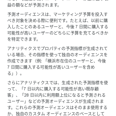
益の​額などが​予測されます。
予測オーディエンスは、​マーケティング予算を​投入す
べき対象を​決める​際に​便利です。​たとえば、​以前に​購
入した​ことの​ある​ユーザーと、​今後 7 日間に​購入する​
可能性が​高い​ユーザーの​どちらに​予算を​充てるべきか
を​特定できます。
アナリティクスで​プロパティの​予測指標が​生成されて
いる​場合、​その​指標を​使って​独自の​オーディエンスを​
作成できます​（例: 「横浜市在住の​ユーザーと、​今後
7 日間に​購入する​可能性が​高い​ユーザーを​含め
る」）。
さらに​アナリティクスでは、​生成された​予測指標を​使
って、​「7 日以内に​購入する​可能性が​高い​既存顧
客」、​「28 日以内に​利用額上位に​なると​予測される​
ユーザー」などの​予測オーディエンスが​生成されま
す。​これらの​予測オーディエンスは​そのまま​使用する
か、​独自の​カスタム オーディエンスの​ベースと​して​