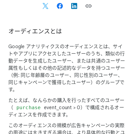
o
c
i
a
l
オーディエンスとは
M
o
Google アナリティクスの​オーディエンスとは、​サイ
d
トや​アプリに​アクセスした​ユーザーの​うち、​類似の​行
u
動データを​生成した​ユーザー、​または​共通の​ユーザー
l
属性も​しくは​その​他の​記述的な​データを​持つユーザー​
e
（例: 同じ年齢層の​ユーザー、​同じ​性別の​ユーザー、​
同じ​キャンペーンで​獲得した​ユーザー）の​グループで
す。
た​とえば、​なんらかの​購入を​行った​すべての​ユーザー​
（
purchase
event_count > 0）で​構成される​オー
ディエンスを​作成できます。
この​オーディエンスの​規模が​広告キャンペーンの​実際
の​用途には​大きすぎる​場合は、​より​具体的な​行動と​ユ