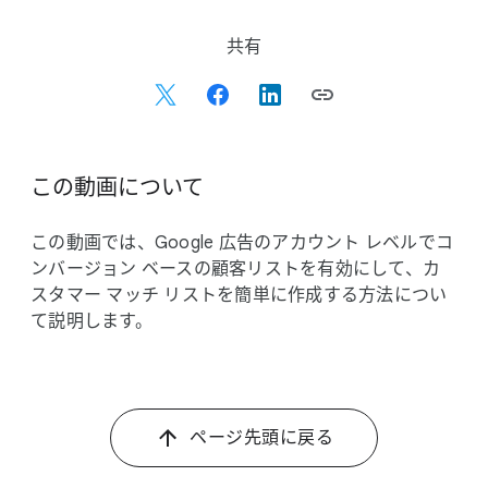
S
共有
o
c
i
a
l
この​動画に​ついて
M
o
この​動画では、​Google 広告の​アカウント レベルで​コ
d
ンバージョン ベースの​顧客リストを​有効に​して、​カ
u
スタマー マッチ リストを​簡単に​作成する​方​法に​つい
l
て​説明します。
e
ページ先頭に​戻る