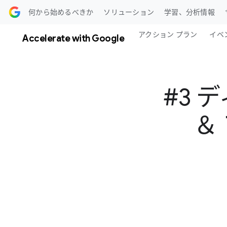
ツに​進む
何から​始めるべきか
ソリューション
学習、​分析情報
アクション プラン
イベ
Accelerate with Google
#3 
＆