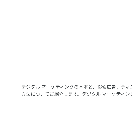
S
o
c
i
a
デジタル マーケティングの​基本と、​検索​広告、​ディス
l
方​法に​ついて​ご紹介します。​デジタル マーケティン
M
o
d
u
l