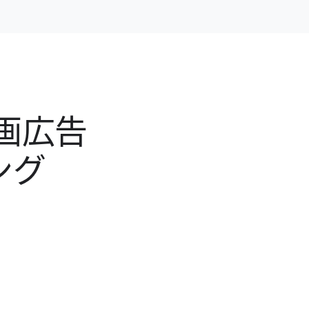
画​広告
ング