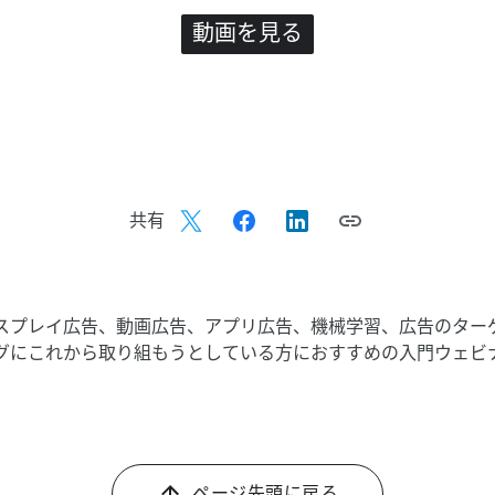
動画を​見る
共有
プレイ広告、​動画​広告、​アプリ広告、​機械​学習、​広告の​ターゲテ
グに​これから​取り組もうと​している​方に​おすすめの​入門ウェ
ページ先頭に​戻る