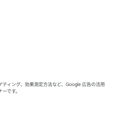
ィング、​効果測定方​法など、​Google 広告の​活用
ビナーです。