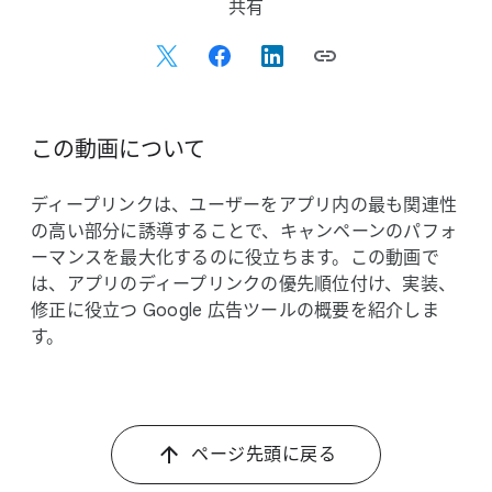
S
共有
o
c
i
a
l
この​動画に​ついて
M
o
ディープリンクは、​ユーザーを​アプリ内の​最も​関連性
d
の​高い​部分に​誘導する​ことで、​キャンペーンの​パフォ
u
ーマンスを​最大化するのに​役立ちます。​この​動画で
l
は、​アプリの​ディープリンクの​優先順位付け、​実装、​
e
修正に​役立つ Google 広告ツールの​概要を​紹介しま
す。
ページ先頭に​戻る