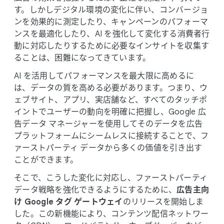
M
す。​しかし​デジタル環境の​変化に​伴い、​コンバージョ
o
ンを​効果的に​測定したり、​キャンペーンの​パフォーマ
d
ンスを​最適化したり、​AI を​強化して​変化する​消費者行
u
動に​対応したりする​ために​必要な​インサイトを​収集す
l
る​ことは、​困難に​なってきています。
e
AI を​活用して​パフォーマンスを​最大限に​高めるに
は、​データの​質を​高める​必要が​あります。​つまり、​ウ
ェブサイト、​アプリ、​実店舗など、​すべての​タッチポ
イントで​ユーザーの​動向を​明確に​把握し、​Google 広
告データ マネージャーを​使用して​その​データを​広告
プラットフォームに​シームレスに​接続する​ことで、​フ
ァーストパーティ データから​多くの​価値を​引き出す
ことができます。
そこで、​こうした​変化に​対応し、​ファーストパーティ
データ戦略を​強化できるように​する​ために、
​広告主向
け Google タグ ゲートウェイ
の​リリースを​開始しま
した。​この​新機能に​より、​コンテンツ配信ネットワー