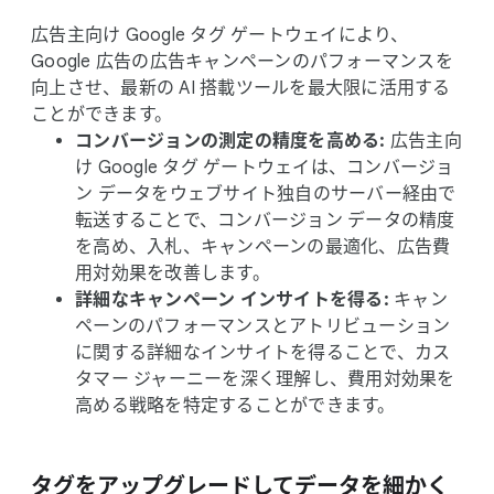
広告主向け Google タグ ゲートウェイに​より、​
Google 広告の​広告キャンペーンの​パフォーマンスを​
向上させ、​最新の AI 搭載ツールを​最大限に​活用する​
ことができます。
コンバージョンの​測定の​精度を​高める​:
広告主向
け Google タグ ゲートウェイは、​コンバージョ
ン データを​ウェブサイト独自の​サーバー経由で​
転送する​ことで、​コンバージョン データの​精度
を​高め、​入札、​キャンペーンの​最適化、​広告費
用対効果を​改善します。
詳細な​キャンペーン インサイトを​得る​:
キャン
ペーンの​パフォーマンスと​アトリビューション
に​関する​詳細な​インサイトを​得る​ことで、​カス
タマー ジャーニーを​深く​理解し、​費用対効果を​
高める​戦略を​特定する​ことができます。
タグを​アップグレードして​データを​細かく​