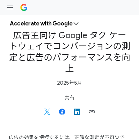
Accelerate with Google
広告主向け Google タグ ゲー
トウェイで​コンバージョンの​測
定と​広告の​パフォーマンスを​向
上
2025年5月
S
共有
o
c
i
a
l
広告の​効果を​把握するには、​正確な​測定が​不可欠で