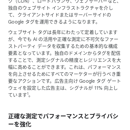
ク​（CDN）、​ロードバランサ、​ウェブサーバーなど、​
独自の​ウェブサイト インフラストラクチャを​介し
て、​クライアントサイドまたは​サーバーサイドの
Google タグを​運用できるようになります。
ウェブサイト タグは​長年に​わたって​定着しています
が、​今でも AI の​活用や​正確な​測定に​不可欠な​ファー
ストパーティ データを​収集する​ための​基本的な​構成
要素と​なっています。​独自の​ドメインから​タグを​配信
する​ことで、​測定シグナルの​精度と​レジリエンスを​大
幅に​高める​ことができます。​これは、​パフォーマンス
を​向上させる​ために​すべての​マーケターが​行うべき重
要な​アクションです。​広告主向け Google タグ ゲート
ウェイを​設定した​広告主は、​シグナルが 11% 向上し
1
ています
。
正確な​測定で​パフォーマンスと​プライバシ
ーを​強化