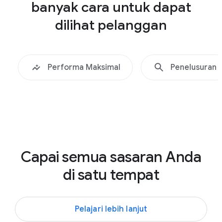
Shopping
banyak cara untuk dapat
a
,
dilihat pelanggan
M
u
d
Performa Maksimal
Penelusuran
a
h
d
i
c
a
r
Capai semua sasaran Anda
i
di satu tempat
,
S
e
Pelajari lebih lanjut
l