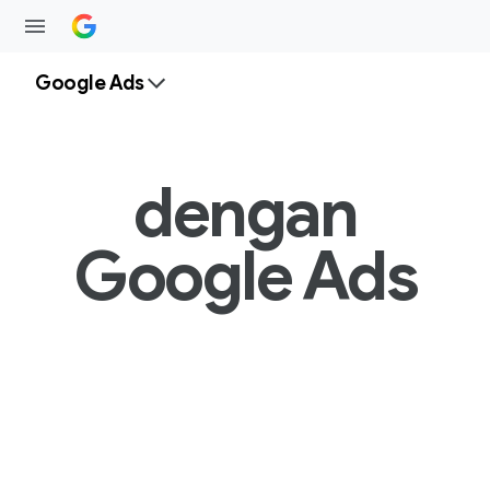
Google Ads
dengan
Google Ads
Telusuri
D
o
r
o
Iklan
example-busine