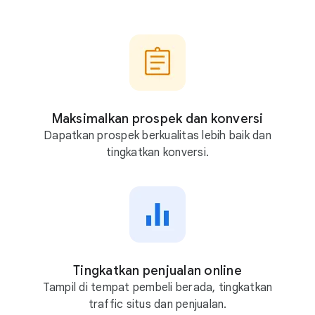
a
l
u
t
a
m
Maksimalkan prospek dan konversi
p
Dapatkan prospek berkualitas lebih baik dan
i
tingkatkan konversi.
l
,
d
e
n
g
Tingkatkan penjualan online
a
Tampil di tempat pembeli berada, tingkatkan
n
traffic situs dan penjualan.