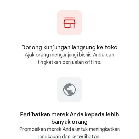
G
o
o
g
l
e
Dorong kunjungan langsung ke toko
A
Ajak orang mengunjungi bisnis Anda dan
d
tingkatkan penjualan offline.
s
Perlihatkan merek Anda kepada lebih
banyak orang
Promosikan merek Anda untuk meningkatkan
jangkauan dan keterlibatan.