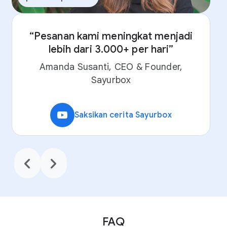
“Pesanan kami meningkat menjadi
lebih dari 3.000+ per hari”
Amanda Susanti, CEO & Founder,
Sayurbox
video_youtube
Saksikan cerita Sayurbox
chevron_backward
chevron_forward
FAQ