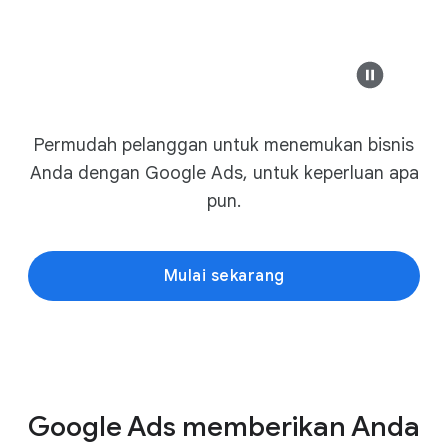
n
g
Modern Design &
s
a
l
Safesure Bank
e
Sofa Modern Kus
Permudah pelanggan untuk menemukan bisnis
s
example-business.com
Anda dengan Google Ads, untuk keperluan apa
,
Furnitur modern terbaik
pun.
Diskon Ala
T
a
m
Mulai sekarang
Jelajahi koleksi
p
i
l
example-business.co
b
e
Google Ads memberikan Anda
d