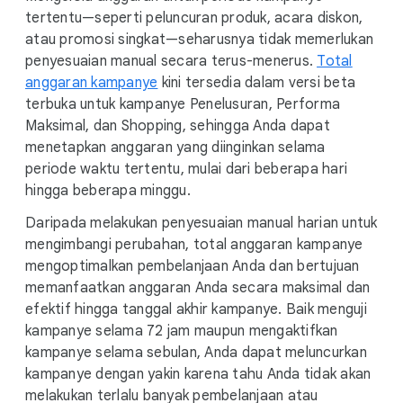
M
tertentu—seperti peluncuran produk, acara diskon,
o
atau promosi singkat—seharusnya tidak memerlukan
d
penyesuaian manual secara terus-menerus.
Total
u
anggaran kampanye
kini tersedia dalam versi beta
l
terbuka untuk kampanye Penelusuran, Performa
e
Maksimal, dan Shopping, sehingga Anda dapat
menetapkan anggaran yang diinginkan selama
periode waktu tertentu, mulai dari beberapa hari
hingga beberapa minggu.
Daripada melakukan penyesuaian manual harian untuk
mengimbangi perubahan, total anggaran kampanye
mengoptimalkan pembelanjaan Anda dan bertujuan
memanfaatkan anggaran Anda secara maksimal dan
efektif hingga tanggal akhir kampanye. Baik menguji
kampanye selama 72 jam maupun mengaktifkan
kampanye selama sebulan, Anda dapat meluncurkan
kampanye dengan yakin karena tahu Anda tidak akan
melakukan terlalu banyak pembelanjaan atau