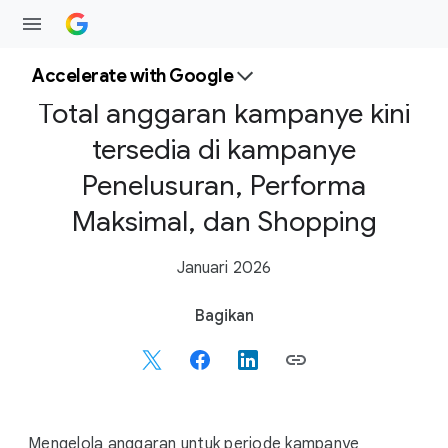
Accelerate with Google
Total anggaran kampanye kini
tersedia di kampanye
Penelusuran, Performa
Maksimal, dan Shopping
Januari 2026
S
Bagikan
o
c
i
a
l
Mengelola anggaran untuk periode kampanye