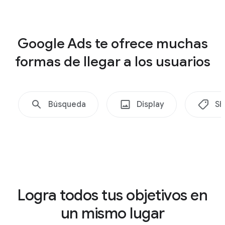
,
G
Shopping
a
Google Ads te ofrece muchas
n
formas de llegar a los usuarios
a
v
i
s
Búsqueda
Display
Sh
i
b
i
l
i
d
Logra todos tus objetivos en
a
un mismo lugar
d
,