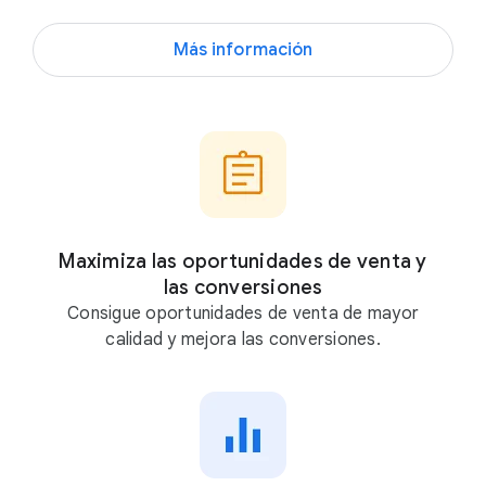
M
Más información
u
é
s
t
r
a
t
e
Maximiza las oportunidades de venta y
las conversiones
,
Consigue oportunidades de venta de mayor
c
calidad y mejora las conversiones.
o
n
G
o
o