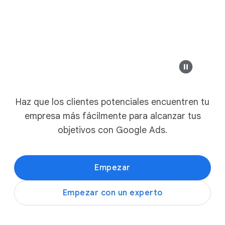
e
r
example-bus
Anuncio
a
v
Compañía moder
e
n
t
Banco Seguro
a
Sofás modernos pe
Haz que los clientes potenciales encuentren tu
example-business.com
s
empresa más fácilmente para alcanzar tus
,
Oferta en 
Los mejores muebles mode
objetivos con Google Ads.
D
e
s
Ver colecciones
Empezar
t
a
Empezar con un experto
c
example-business.co
a