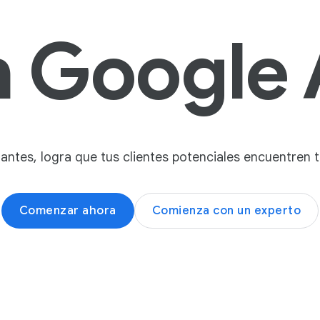
e
n Google 
n
e
r
a
v
e
n
tantes, logra que tus clientes potenciales encuentren
t
a
s
Comenzar ahora
Comienza con un experto
,
D
e
s
t