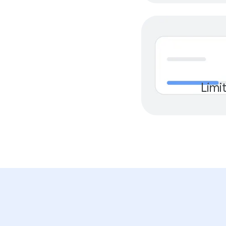
Lími
$