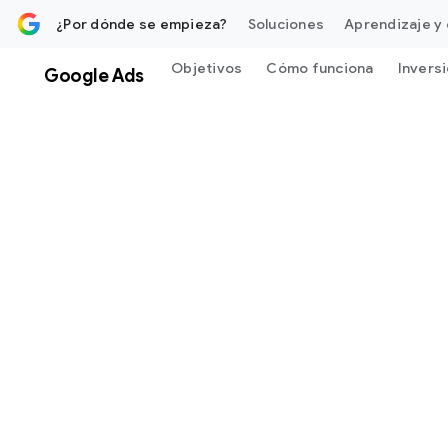
ontenido
¿Por dónde se empieza?
Soluciones
Aprendizaje y 
Objetivos
Cómo funciona
Invers
Google Ads