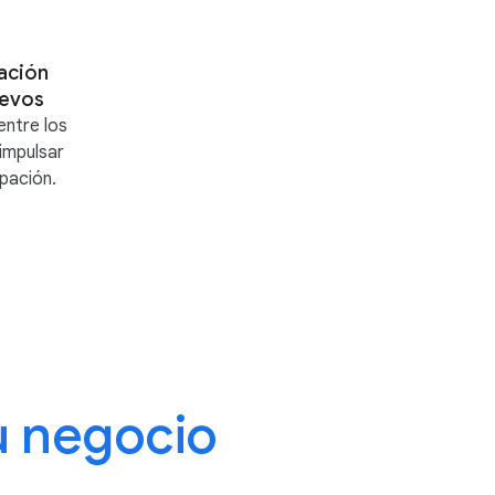
ación
uevos
entre los
impulsar
ipación.
u negocio