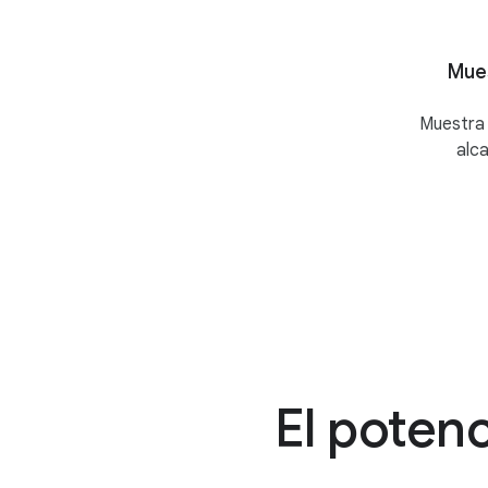
Mues
Muestra 
alca
El poten