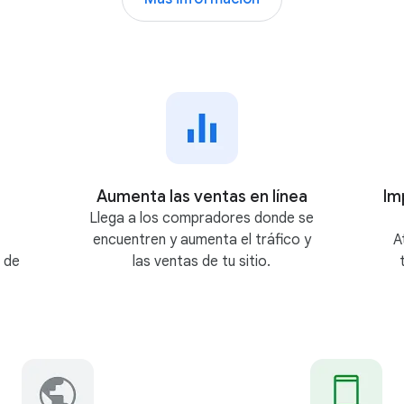
o
g
l
e
A
d
s
Aumenta las ventas en línea
Im
Llega a los compradores donde se
encuentren y aumenta el tráfico y
A
 de
las ventas de tu sitio.