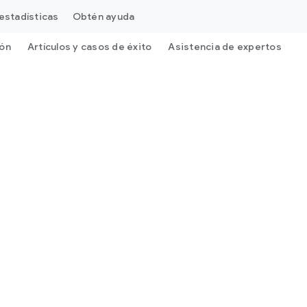
estadísticas
Obtén ayuda
ión
Artículos y casos de éxito
Asistencia de expertos
G