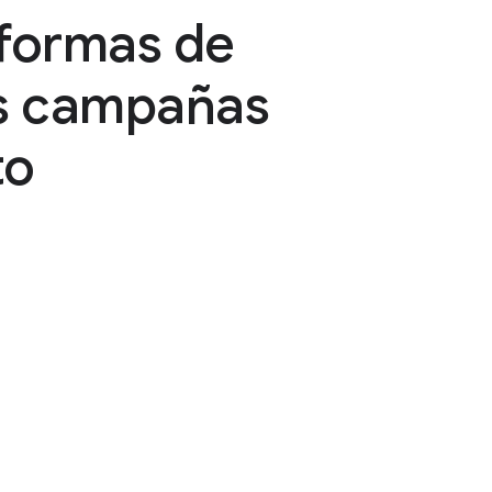
 formas de
las campañas
to