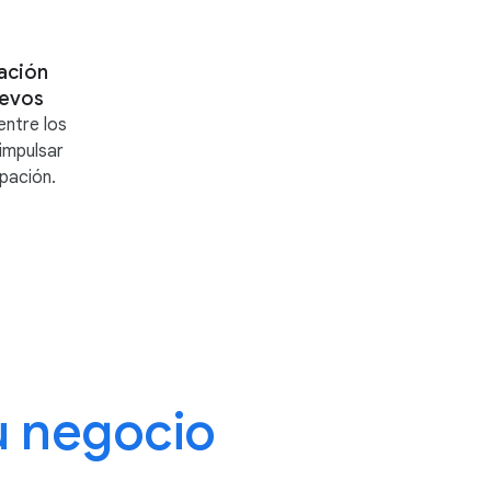
ación
uevos
entre los
impulsar
ipación.
u negocio