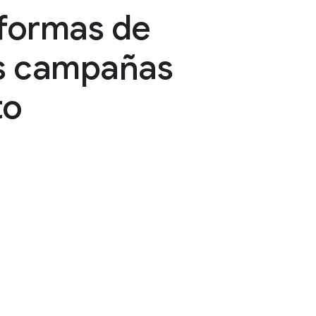
 formas de
las campañas
to