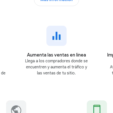
o
g
l
e
A
d
s
Aumenta las ventas en línea
Im
Llega a los compradores donde se
encuentren y aumenta el tráfico y
A
 de
las ventas de tu sitio.