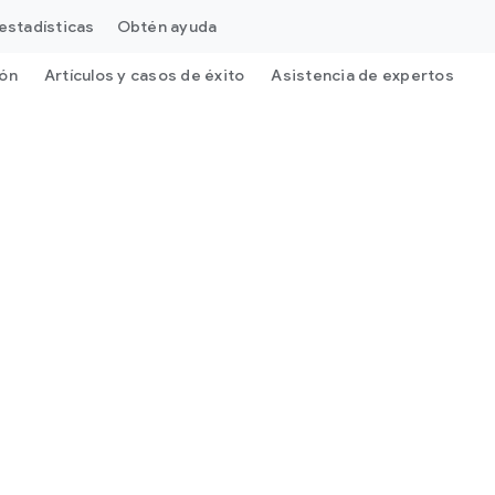
estadísticas
Obtén ayuda
ión
Artículos y casos de éxito
Asistencia de expertos
G