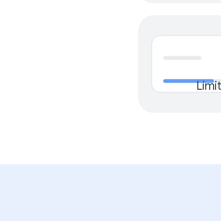
Lími
$