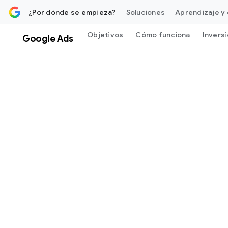
ontenido
¿Por dónde se empieza?
Soluciones
Aprendizaje y 
Objetivos
Cómo funciona
Invers
Google Ads