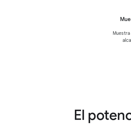
Mues
Muestra 
alca
El poten