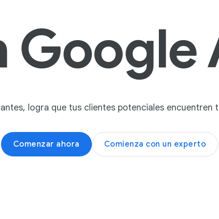
e
n Google 
n
e
r
a
v
e
n
tantes, logra que tus clientes potenciales encuentren
t
a
s
Comenzar ahora
Comienza con un experto
,
D
e
s
t