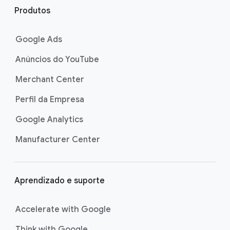
r
Produtos
o
d
Google Ads
a
Anúncios do YouTube
p
é
Merchant Center
Perfil da Empresa
Google Analytics
Manufacturer Center
Aprendizado e suporte
Accelerate with Google
Think with Google